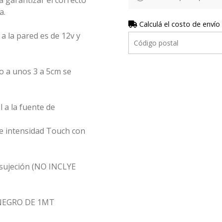
 garantizar el correcto
a.
Calculá el costo de envío
a la pared es de 12v y
o a unos 3 a 5cm se
l a la fuente de
e intensidad Touch con
 sujeción (NO INCLYE
NEGRO DE 1MT