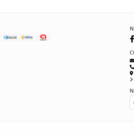
N
C
N