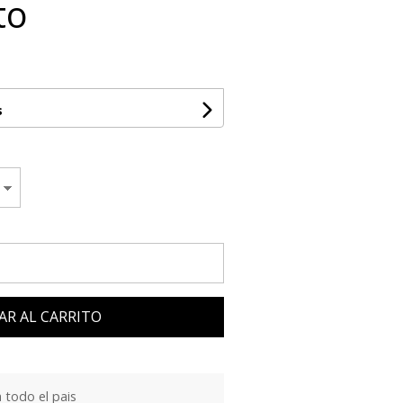
to
s
AR AL CARRITO
 todo el pais